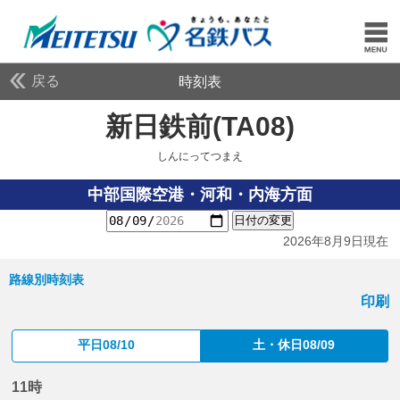
戻る
時刻表
新日鉄前(TA08)
しんに
しんにってつまえ
中部国際空港・河和・内海方面
日付の変更
2026年8月9日現在
路線別時刻表
印刷
平日08/10
土・休日08/09
11時