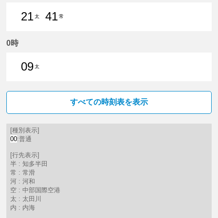
21
41
太
常
21分はつ 普通太田川いき
41分はつ 普通常滑いき
0時
09
太
9分はつ 普通太田川いき
すべての時刻表を表示
[種別表示]
00
:普通
[行先表示]
半 : 知多半田
常 : 常滑
河 : 河和
空 : 中部国際空港
太 : 太田川
内 : 内海