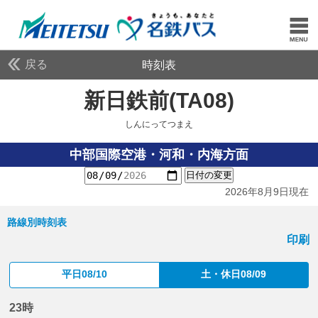
戻る
時刻表
新日鉄前(TA08)
しんに
しんにってつまえ
中部国際空港・河和・内海方面
日付の変更
2026年8月9日現在
路線別時刻表
印刷
平日08/10
土・休日08/09
23時