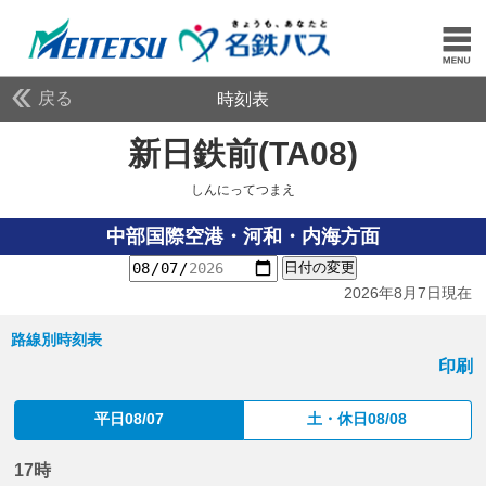
戻る
時刻表
新日鉄前(TA08)
しんに
しんにってつまえ
中部国際空港・河和・内海方面
日付の変更
2026年8月7日現在
路線別時刻表
印刷
平日08/07
土・休日08/08
17時