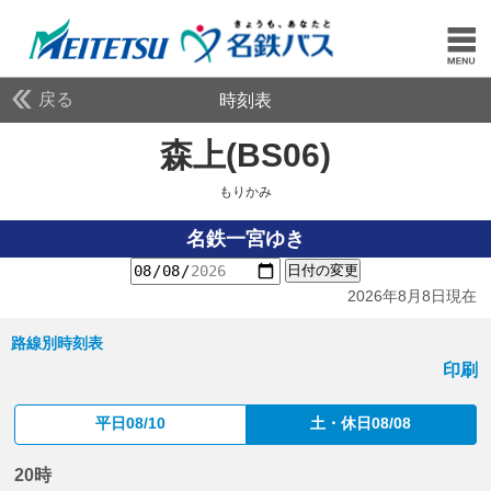
戻る
時刻表
森上(BS06)
もりかみ
もりかみ
名鉄一宮ゆき
日付の変更
2026年8月8日現在
路線別時刻表
印刷
平日08/10
土・休日08/08
20時