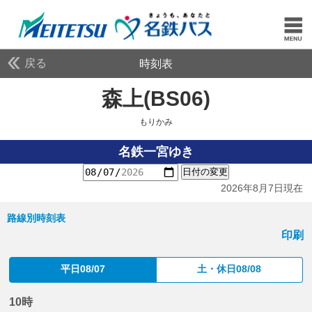
戻る
時刻表
森上(BS06)
もりかみ
もりかみ
名鉄一宮ゆき
日付の変更
2026年8月7日現在
路線別時刻表
印刷
平日08/07
土・休日08/08
10時