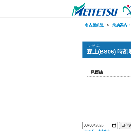
名古屋鉄道
＞
乗換案内
もりかみ
森上(BS06) 時刻
尾西線
日付