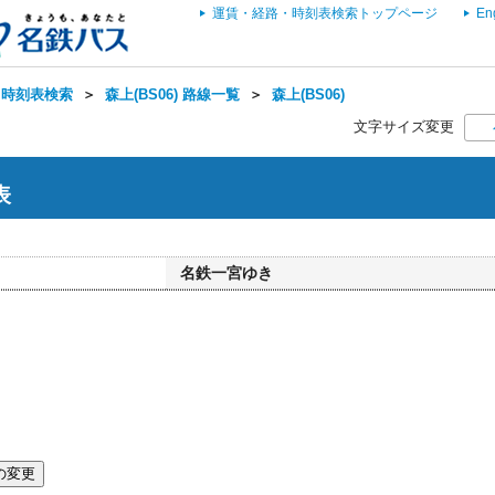
運賃・経路・時刻表検索トップページ
En
・時刻表検索
＞
森上(BS06) 路線一覧
＞
森上(BS06)
文字サイズ変更
表
名鉄一宮ゆき
の変更