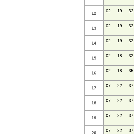
02
19
32
12
02
19
32
13
02
19
32
14
02
18
32
15
02
18
35
16
07
22
37
17
07
22
37
18
07
22
37
19
07
22
37
20