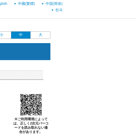
glish
中國(繁體)
中国(简体)
한국
小
中
大
※ご利用環境によって
は、正しく2次元バーコ
ードを読み取れない場
合があります。