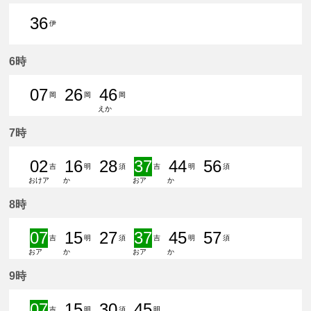
36
伊
36分はつ 普通伊奈いき
6時
07
26
46
岡
岡
岡
えか
7分はつ 普通東岡崎いき
26分はつ 普通東岡崎いき
46分はつ 普通東岡崎いき
7時
02
16
28
37
44
56
吉
明
須
吉
明
須
おけア
か
おア
か
2分はつ 普通吉良吉田いき
16分はつ 普通豊明いき
28分はつ 普通須ケ口いき
37分はつ 準急吉良
44分はつ 普通
56分
8時
07
15
27
37
45
57
吉
明
須
吉
明
須
おア
か
おア
か
7分はつ 準急吉良吉田いき
15分はつ 普通豊明いき
27分はつ 普通須ケ口いき
37分はつ 準急吉良
45分はつ 普通
57分
9時
07
15
30
45
吉
明
須
明