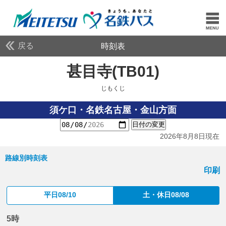
戻る
時刻表
甚目寺(TB01)
じもくじ
じもくじ
須ケ口・名鉄名古屋・金山方面
日付の変更
2026年8月8日現在
路線別時刻表
印刷
平日08/10
土・休日08/08
5時