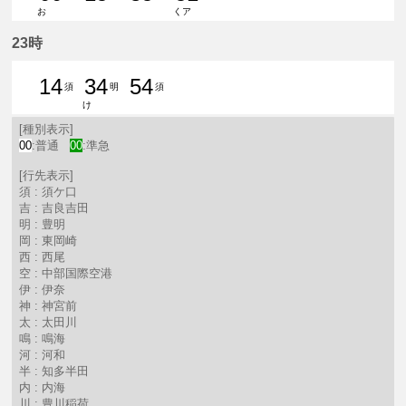
お
くア
0分はつ 普通豊明いき
15分はつ 普通須ケ口いき
35分はつ 普通須ケ口いき
51分はつ 普通西尾いき
23時
14
34
54
須
明
須
け
14分はつ 普通須ケ口いき
34分はつ 普通豊明いき
54分はつ 普通須ケ口いき
[種別表示]
00
:普通
00
:準急
[行先表示]
須 : 須ケ口
吉 : 吉良吉田
明 : 豊明
岡 : 東岡崎
西 : 西尾
空 : 中部国際空港
伊 : 伊奈
神 : 神宮前
太 : 太田川
鳴 : 鳴海
河 : 河和
半 : 知多半田
内 : 内海
川 : 豊川稲荷