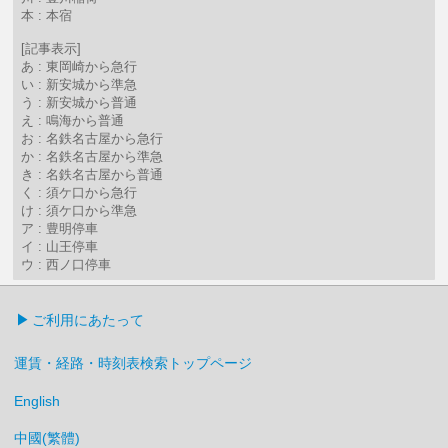
本 : 本宿
[記事表示]
あ : 東岡崎から急行
い : 新安城から準急
う : 新安城から普通
え : 鳴海から普通
お : 名鉄名古屋から急行
か : 名鉄名古屋から準急
き : 名鉄名古屋から普通
く : 須ケ口から急行
け : 須ケ口から準急
ア : 豊明停車
イ : 山王停車
ウ : 西ノ口停車
ご利用にあたって
運賃・経路・時刻表検索トップページ
English
中國(繁體)