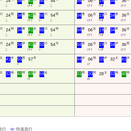
24
34
41
50
54
04
06
19
34
36
こ
け イ
い
こ
け イ
ウ オ
け イ
川
明
豊
吉
川
明
豊
吉
川
豊
吉
24
34
41
50
54
04
06
19
34
36
こ
け イ
い
こ
け イ
ウ オ
け イ
川
明
豊
吉
川
明
豊
吉
川
豊
吉
24
34
41
50
54
04
06
19
34
36
こ
け イ
い
こ
け イ
ウ オ
け イ
川
明
伊
西
川
河
豊
吉
川
伊
西
24
34
41
50
54
04
06
19
34
36
こ
け イ
い
け イ
い オ
け イ
太
伊
西
常
伊
明
伊
太
伊
41
55
57
04
06
20
32
41
イ
け
太
鳴
明
半
金
岡
岡
太
鳴
明
32
40
49
59
01
20
28
32
40
け
お
:急行
:快速急行
00