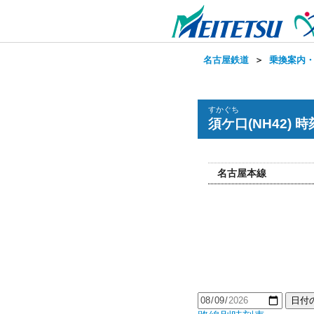
名古屋鉄道
＞
乗換案内
すかぐち
須ケ口(NH42) 
名古屋本線
日付