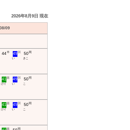
2026年8月9日 現在
8/09
半
川
岡
44
49
50
い
き こ
吉
川
明
41
49
50
け イ
い
こ
吉
川
明
41
49
50
け イ
い
こ
吉
明