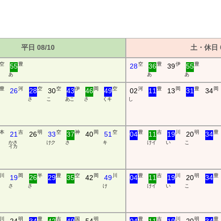
平日 08/10
土・休日 0
空
豊
空
豊
伊
豊
55
28
36
39
55
あ
あ
あ
豊
河
空
空
伊
岡
空
河
豊
岡
豊
岡
26
28
30
43
46
49
02
11
13
31
34
さ
こ
あ こ
さ
く キ
し
本
吉
明
空
神
岡
空
豊
吉
川
明
豊
21
26
33
37
40
51
04
11
19
20
34
か さ
け ク
さ
キ
け イ
い
こ
イ カ
川
岡
半
豊
空
岡
川
豊
吉
川
明
豊
19
26
29
35
42
49
04
11
19
20
34
さ
さ
け
け イ
い
こ
川
明
豊
吉
国
明
豊
吉
川
明
豊