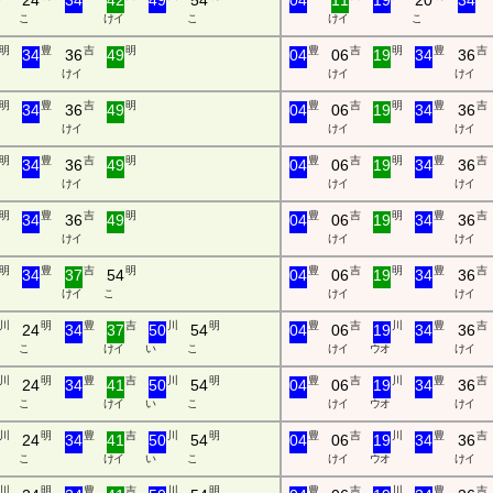
24
34
42
49
54
04
11
19
20
34
こ
け イ
こ
け イ
こ
明
豊
吉
明
豊
吉
明
豊
吉
34
36
49
04
06
19
34
36
け イ
け イ
け イ
明
豊
吉
明
豊
吉
明
豊
吉
34
36
49
04
06
19
34
36
け イ
け イ
け イ
明
豊
吉
明
豊
吉
明
豊
吉
34
36
49
04
06
19
34
36
け イ
け イ
け イ
明
豊
吉
明
豊
吉
明
豊
吉
34
36
49
04
06
19
34
36
け イ
け イ
け イ
明
豊
吉
明
豊
吉
明
豊
吉
34
37
54
04
06
19
34
36
け イ
こ
け イ
け イ
川
明
豊
吉
川
明
豊
吉
川
豊
吉
24
34
37
50
54
04
06
19
34
36
こ
け イ
い
こ
け イ
ウ オ
け イ
川
明
豊
吉
川
明
豊
吉
川
豊
吉
24
34
41
50
54
04
06
19
34
36
こ
け イ
い
こ
け イ
ウ オ
け イ
川
明
豊
吉
川
明
豊
吉
川
豊
吉
24
34
41
50
54
04
06
19
34
36
こ
け イ
い
こ
け イ
ウ オ
け イ
川
明
豊
吉
川
明
豊
吉
川
豊
吉