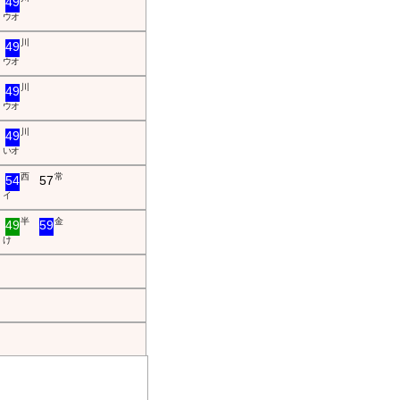
49
ウ オ
川
49
ウ オ
川
49
ウ オ
川
49
い オ
西
常
54
57
イ
半
金
49
59
け