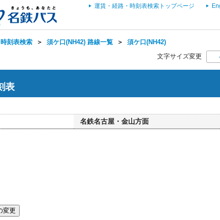
運賃・経路・時刻表検索トップページ
En
・時刻表検索
＞
須ケ口(NH42) 路線一覧
＞
須ケ口(NH42)
文字サイズ変更
時刻表
名鉄名古屋・金山方面
の変更