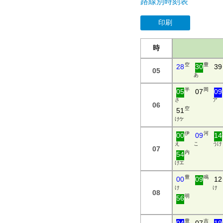
路線別時刻表
印刷
時
空
豊
28
30
39
05
あ
半
岡
05
07
09
さ
ア
06
空
51
け ケ
伊
河
00
09
14
え
こ
う け
07
内
54
け エ
豊
鳴
00
09
12
け
け
08
明
56
豊
吉