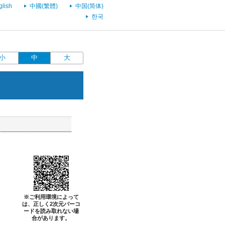
glish
中國(繁體)
中国(简体)
한국
小
中
大
※ご利用環境によって
は、正しく2次元バーコ
ードを読み取れない場
合があります。