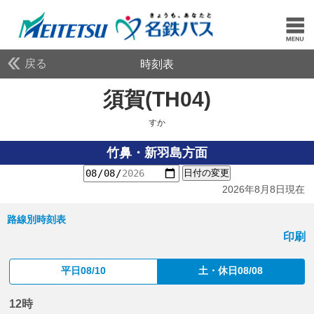
戻る
時刻表
須賀(TH04)
すか
すか
竹鼻・新羽島方面
日付の変更
2026年8月8日現在
路線別時刻表
印刷
平日08/10
土・休日08/08
12時