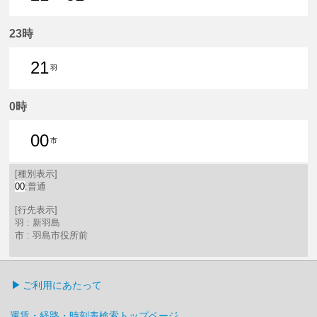
21分はつ 普通新羽島いき
51分はつ 普通新羽島いき
23時
21
羽
21分はつ 普通新羽島いき
0時
00
市
0分はつ 普通羽島市役所前いき
[種別表示]
00
:普通
[行先表示]
羽 : 新羽島
市 : 羽島市役所前
ご利用にあたって
運賃・経路・時刻表検索トップページ