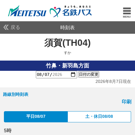
戻る
時刻表
須賀(TH04)
すか
すか
竹鼻・新羽島方面
日付の変更
2026年8月7日現在
路線別時刻表
印刷
平日08/07
土・休日08/08
5時