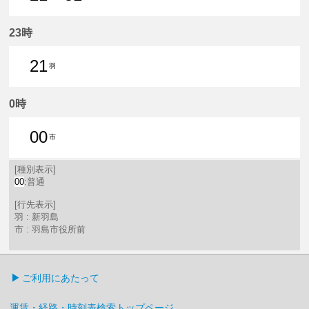
21分はつ 普通新羽島いき
51分はつ 普通新羽島いき
23時
21
羽
21分はつ 普通新羽島いき
0時
00
市
0分はつ 普通羽島市役所前いき
[種別表示]
00
:普通
[行先表示]
羽 : 新羽島
市 : 羽島市役所前
ご利用にあたって
運賃・経路・時刻表検索トップページ