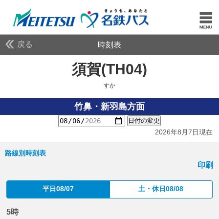
戻る
時刻表
須賀(TH04)
すか
すか
竹鼻・新羽島方面
日付の変更
2026年8月7日現在
路線別時刻表
印刷
平日08/07
土・休日08/08
5時