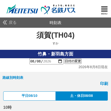
戻る
時刻表
須賀(TH04)
すか
すか
竹鼻・新羽島方面
日付の変更
2026年8月8日現在
路線別時刻表
印刷
平日08/10
土・休日08/08
10時