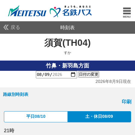
戻る
時刻表
須賀(TH04)
すか
すか
竹鼻・新羽島方面
日付の変更
2026年8月9日現在
路線別時刻表
印刷
平日08/10
土・休日08/09
21時