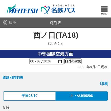
戻る
時刻表
西ノ口(TA18)
にしのく
にしのくち
中部国際空港方面
日付の変更
2026年8月8日現在
路線別時刻表
印刷
平日08/10
土・休日08/08
8時