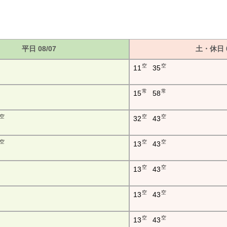
平日 08/07
土・休日 0
空
空
11
35
常
常
15
58
空
空
空
32
43
空
空
空
13
43
空
空
13
43
空
空
13
43
空
空
13
43