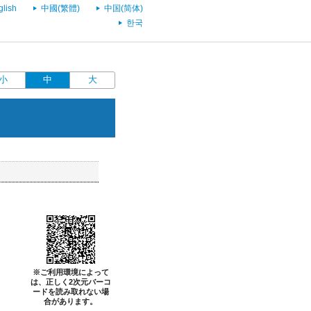
glish
中國(繁體)
中国(简体)
한국
小
中
大
※ご利用環境によって
は、正しく2次元バーコ
ードを読み取れない場
合があります。