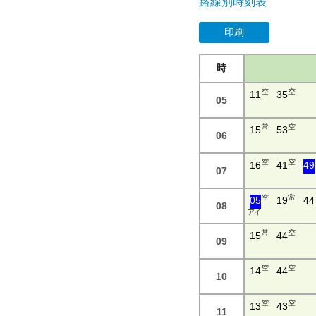
路線別時刻表
印刷
時
空
空
11
35
05
常
空
15
53
06
空
空
16
41
49
07
空
常
05
19
44
08
ア イ
常
空
15
44
09
空
空
14
44
10
空
空
13
43
11