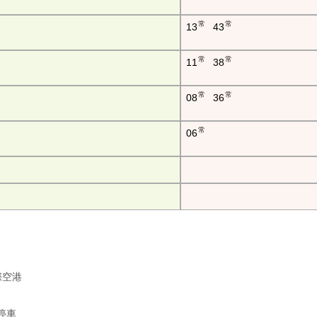
常
常
13
43
常
常
11
38
常
常
08
36
常
06
国際空港
戸停車