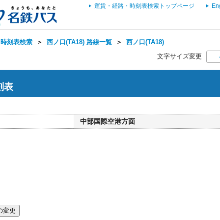
運賃・経路・時刻表検索トップページ
En
・時刻表検索
＞
西ノ口(TA18) 路線一覧
＞
西ノ口(TA18)
文字サイズ変更
刻表
中部国際空港方面
の変更