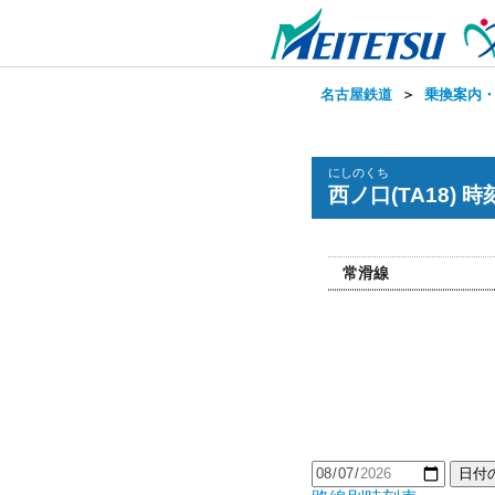
名古屋鉄道
＞
乗換案内
にしのくち
西ノ口(TA18) 時
常滑線
日付