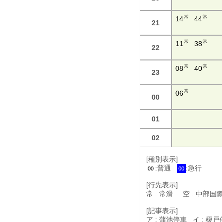
常
常
14
44
21
常
常
11
38
22
常
常
08
40
23
常
06
00
01
02
[種別表示]
:普通
:急行
00
00
[行先表示]
常 : 常滑 空 : 中部
[記事表示]
ア : 蒲池停車 イ : 榎