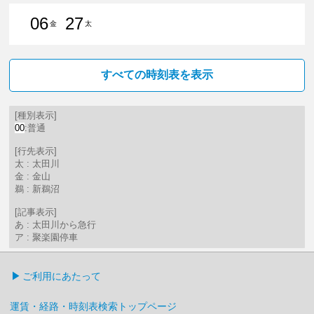
06
27
金
太
6分はつ 普通金山（愛知県）いき
27分はつ 普通太田川いき
すべての時刻表を表示
[種別表示]
00
:普通
[行先表示]
太 : 太田川
金 : 金山
鵜 : 新鵜沼
[記事表示]
あ : 太田川から急行
ア : 聚楽園停車
ご利用にあたって
運賃・経路・時刻表検索トップページ