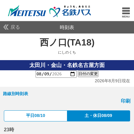
戻る
時刻表
西ノ口(TA18)
にしのく
にしのくち
太田川・金山・名鉄名古屋方面
日付の変更
2026年8月9日現在
路線別時刻表
印刷
平日08/10
土・休日08/09
23時