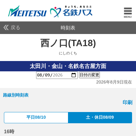
戻る
時刻表
西ノ口(TA18)
にしのく
にしのくち
太田川・金山・名鉄名古屋方面
日付の変更
2026年8月9日現在
路線別時刻表
印刷
平日08/10
土・休日08/09
16時