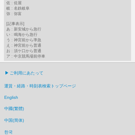
佐 : 佐屋
岐 : 名鉄岐阜
弥 : 弥富
[記事表示]
あ : 新安城から急行
い : 鳴海から急行
う : 神宮前から準急
え : 神宮前から普通
お : 須ケ口から普通
ア : 中京競馬場前停車
ご利用にあたって
運賃・経路・時刻表検索トップページ
English
中國(繁體)
中国(简体)
한국