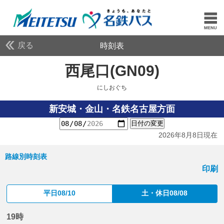
戻る
時刻表
西尾口(GN09)
にしおぐ
にしおぐち
新安城・金山・名鉄名古屋方面
日付の変更
2026年8月8日現在
路線別時刻表
印刷
平日08/10
土・休日08/08
19時