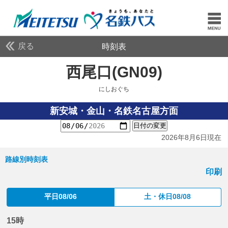
戻る
時刻表
西尾口(GN09)
にしおぐ
にしおぐち
新安城・金山・名鉄名古屋方面
日付の変更
2026年8月6日現在
路線別時刻表
印刷
平日08/06
土・休日08/08
15時