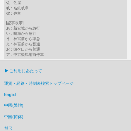
佐 : 佐屋
岐 : 名鉄岐阜
弥 : 弥富
[記事表示]
あ : 新安城から急行
い : 鳴海から急行
う : 神宮前から準急
え : 神宮前から普通
お : 須ケ口から普通
ア : 中京競馬場前停車
ご利用にあたって
運賃・経路・時刻表検索トップページ
English
中國(繁體)
中国(简体)
한국