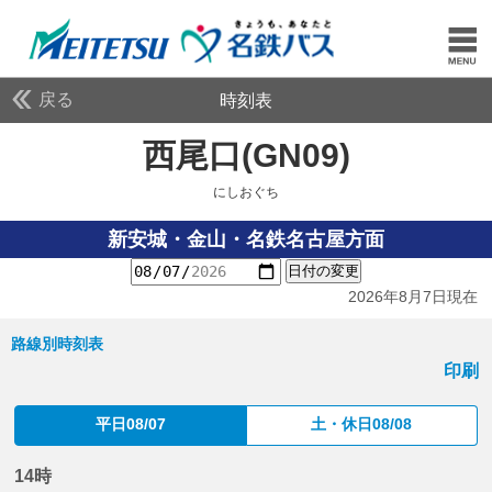
戻る
時刻表
西尾口(GN09)
にしおぐ
にしおぐち
新安城・金山・名鉄名古屋方面
日付の変更
2026年8月7日現在
路線別時刻表
印刷
平日08/07
土・休日08/08
14時