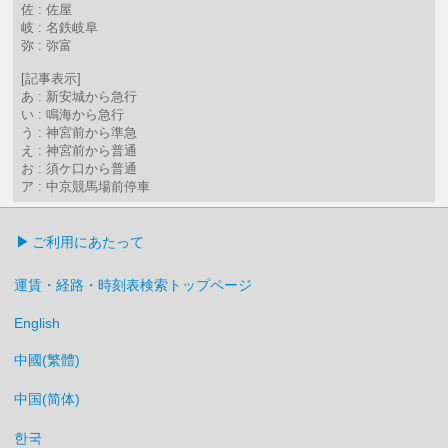
佐 : 佐屋
岐 : 名鉄岐阜
弥 : 弥富
[記事表示]
あ : 新安城から急行
い : 鳴海から急行
う : 神宮前から準急
え : 神宮前から普通
お : 須ケ口から普通
ア : 中京競馬場前停車
ご利用にあたって
運賃・経路・時刻表検索トップページ
English
中國(繁體)
中国(简体)
한국