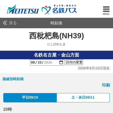
戻る
時刻表
西枇杷島(NH39)
にしび
にしびわじま
名鉄名古屋・金山方面
日付の変更
2026年8月10日現在
路線別時刻表
印刷
平日08/10
土・休日08/11
20時