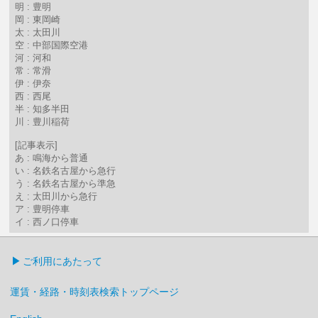
明 : 豊明
岡 : 東岡崎
太 : 太田川
空 : 中部国際空港
河 : 河和
常 : 常滑
伊 : 伊奈
西 : 西尾
半 : 知多半田
川 : 豊川稲荷
[記事表示]
あ : 鳴海から普通
い : 名鉄名古屋から急行
う : 名鉄名古屋から準急
え : 太田川から急行
ア : 豊明停車
イ : 西ノ口停車
ご利用にあたって
運賃・経路・時刻表検索トップページ