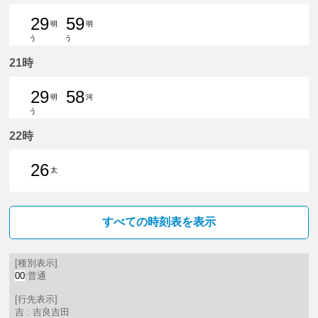
29
59
明
明
う
う
29分はつ 普通豊明いき
59分はつ 普通豊明いき
21時
29
58
明
河
う
29分はつ 普通豊明いき
58分はつ 普通河和いき
22時
26
太
26分はつ 普通太田川いき
すべての時刻表を表示
[種別表示]
00
:普通
[行先表示]
吉 : 吉良吉田