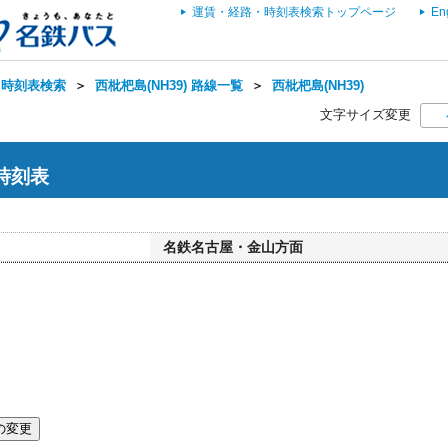
運賃・経路・時刻表検索トップページ
En
・時刻表検索
＞
西枇杷島(NH39) 路線一覧
＞
西枇杷島(NH39)
文字サイズ変更
 時刻表
名鉄名古屋・金山方面
の変更