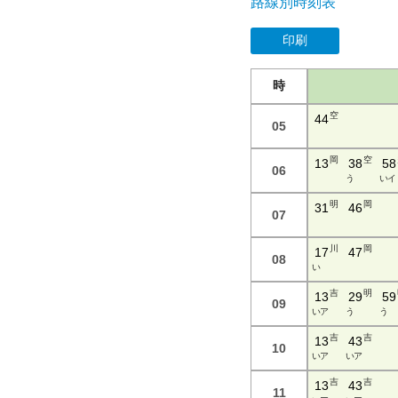
路線別時刻表
印刷
時
空
44
05
岡
空
13
38
58
06
う
い イ
明
岡
31
46
07
川
岡
17
47
08
い
吉
明
13
29
59
09
い ア
う
う
吉
吉
13
43
10
い ア
い ア
吉
吉
13
43
11