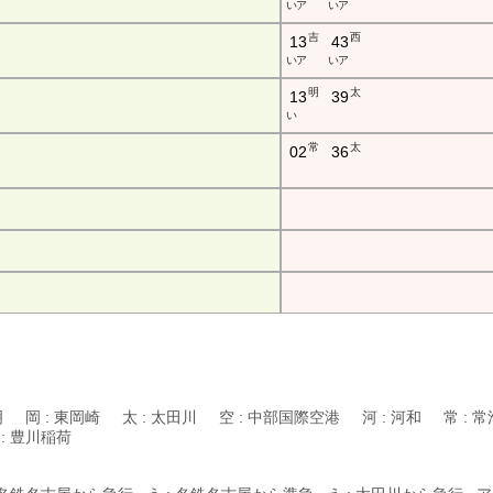
い ア
い ア
吉
西
13
43
い ア
い ア
明
太
13
39
い
常
太
02
36
明 岡 : 東岡崎 太 : 太田川 空 : 中部国際空港 河 : 河和 常 : 常
 : 豊川稲荷