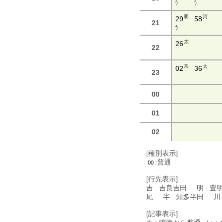
う
う
明
河
29
58
21
う
太
26
22
常
太
02
36
23
00
01
02
[種別表示]
:普通
00
[行先表示]
吉 : 吉良吉田 明 : 豊
尾 半 : 知多半田 川
[記事表示]