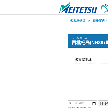
名古屋鉄道
＞
乗換案内
にしびわじま
西枇杷島(NH39)
名古屋本線
日付