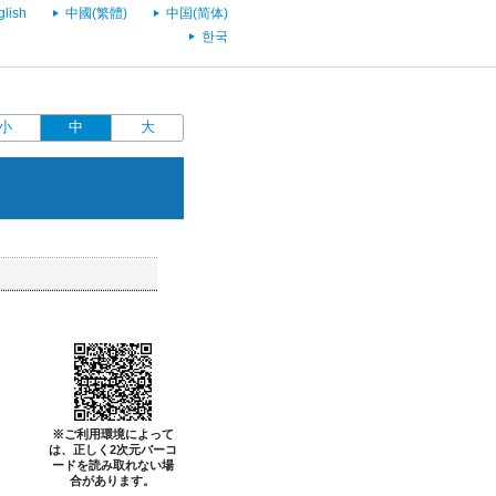
glish
中國(繁體)
中国(简体)
한국
小
中
大
※ご利用環境によって
は、正しく2次元バーコ
ードを読み取れない場
合があります。