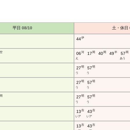
平日 08/10
土・休日 0
伊
44
空
河
岡
岡
半
岡
06
17
40
49
57
え
あ う
明
明
27
57
う
う
明
明
27
57
う
う
明
明
明
27
57
う
う
吉
吉
13
43
い ア
い ア
吉
吉
13
43