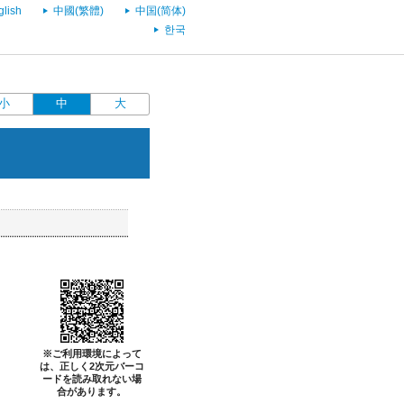
glish
中國(繁體)
中国(简体)
한국
小
中
大
※ご利用環境によって
は、正しく2次元バーコ
ードを読み取れない場
合があります。