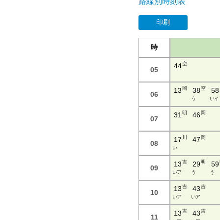
路線別時刻表
印刷
時
空
44
05
岡
空
13
38
58
06
う
い イ
明
岡
31
46
07
川
岡
17
47
08
い
吉
明
13
29
59
09
い ア
う
う
吉
吉
13
43
10
い ア
い ア
吉
吉
13
43
11