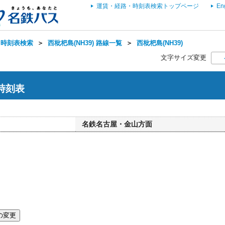
運賃・経路・時刻表検索トップページ
En
・時刻表検索
＞
西枇杷島(NH39) 路線一覧
＞
西枇杷島(NH39)
文字サイズ変更
 時刻表
名鉄名古屋・金山方面
の変更