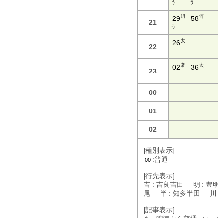
う
う
明
河
29
58
21
う
太
26
22
常
太
02
36
23
00
01
02
[種別表示]
:普通
00
[行先表示]
吉 : 吉良吉田 明 : 豊
尾 半 : 知多半田 川
[記事表示]