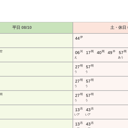
平日 08/10
土・休日 0
伊
44
空
河
岡
岡
半
岡
06
17
40
49
57
え
あ う
明
明
27
57
う
う
明
明
27
57
う
う
明
明
明
27
57
う
う
吉
吉
13
43
い ア
い ア
吉
吉
13
43