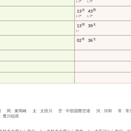
い ア
い ア
吉
西
13
43
い ア
い ア
明
太
13
39
い
常
太
02
36
明 岡 : 東岡崎 太 : 太田川 空 : 中部国際空港 河 : 河和 常 : 常
 : 豊川稲荷