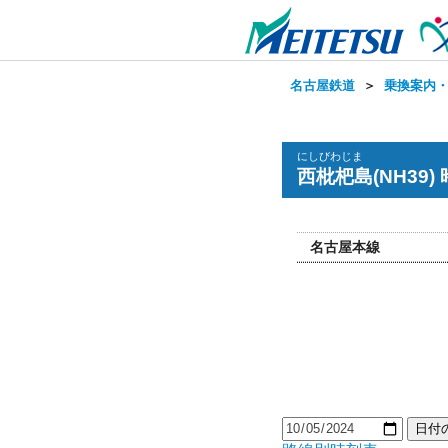
名古屋鉄道
＞
乗換案内
にしびわじま
西枇杷島(NH39)
名古屋本線
日付