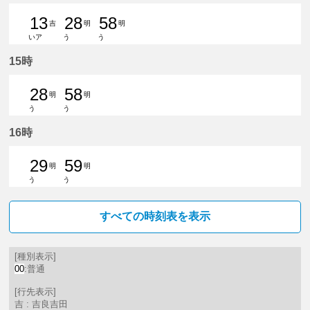
13
28
58
吉
明
明
いア
う
う
13分はつ 普通吉良吉田いき
28分はつ 普通豊明いき
58分はつ 普通豊明いき
15時
28
58
明
明
う
う
28分はつ 普通豊明いき
58分はつ 普通豊明いき
16時
29
59
明
明
う
う
29分はつ 普通豊明いき
59分はつ 普通豊明いき
すべての時刻表を表示
[種別表示]
00
:普通
[行先表示]
吉 : 吉良吉田