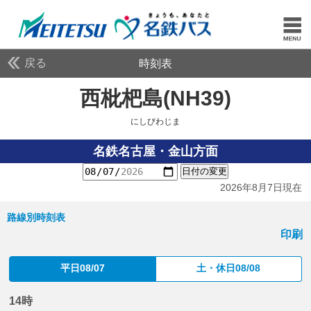
戻る
時刻表
西枇杷島(NH39)
にしび
にしびわじま
名鉄名古屋・金山方面
日付の変更
2026年8月7日現在
路線別時刻表
印刷
平日08/07
土・休日08/08
14時