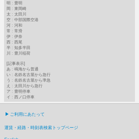
明 : 豊明
岡 : 東岡崎
太 : 太田川
空 : 中部国際空港
河 : 河和
常 : 常滑
伊 : 伊奈
西 : 西尾
半 : 知多半田
川 : 豊川稲荷
[記事表示]
あ : 鳴海から普通
い : 名鉄名古屋から急行
う : 名鉄名古屋から準急
え : 太田川から急行
ア : 豊明停車
イ : 西ノ口停車
ご利用にあたって
運賃・経路・時刻表検索トップページ