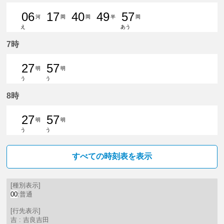
06
17
40
49
57
河
岡
岡
半
岡
え
あう
6分はつ 普通河和いき
17分はつ 普通東岡崎いき
40分はつ 普通東岡崎いき
49分はつ 普通知多
57分はつ 普
7時
27
57
明
明
う
う
27分はつ 普通豊明いき
57分はつ 普通豊明いき
8時
27
57
明
明
う
う
27分はつ 普通豊明いき
57分はつ 普通豊明いき
すべての時刻表を表示
[種別表示]
00
:普通
[行先表示]
吉 : 吉良吉田