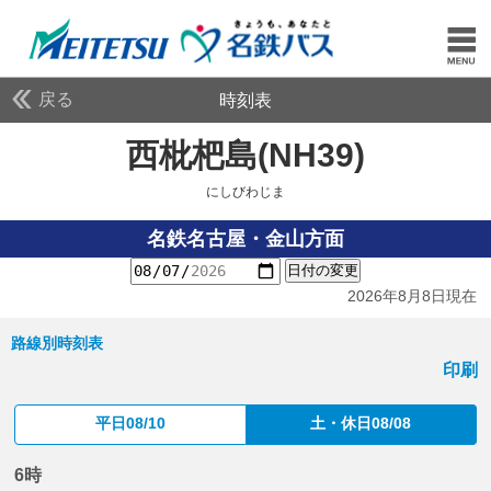
戻る
時刻表
西枇杷島(NH39)
にしび
にしびわじま
名鉄名古屋・金山方面
日付の変更
2026年8月8日現在
路線別時刻表
印刷
平日08/10
土・休日08/08
6時