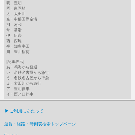
明 : 豊明
岡 : 東岡崎
太 : 太田川
空 : 中部国際空港
河 : 河和
常 : 常滑
伊 : 伊奈
西 : 西尾
半 : 知多半田
川 : 豊川稲荷
[記事表示]
あ : 鳴海から普通
い : 名鉄名古屋から急行
う : 名鉄名古屋から準急
え : 太田川から急行
ア : 豊明停車
イ : 西ノ口停車
ご利用にあたって
運賃・経路・時刻表検索トップページ