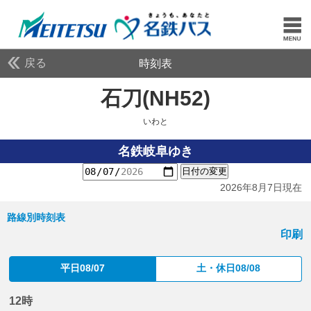
戻る
時刻表
石刀(NH52)
いわと
いわと
名鉄岐阜ゆき
日付の変更
2026年8月7日現在
路線別時刻表
印刷
平日08/07
土・休日08/08
12時