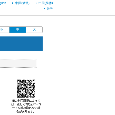
glish
中國(繁體)
中国(简体)
한국
小
中
大
※ご利用環境によって
は、正しく2次元バーコ
ードを読み取れない場
合があります。