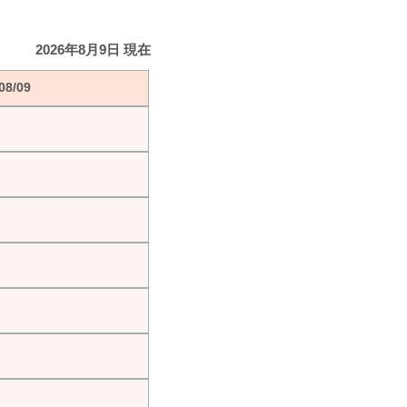
2026年8月9日 現在
8/09