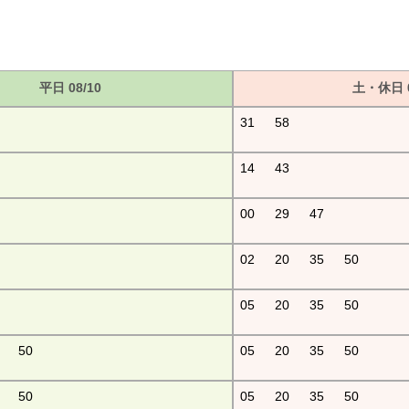
平日 08/10
土・休日 0
31
58
14
43
00
29
47
02
20
35
50
05
20
35
50
50
05
20
35
50
50
05
20
35
50