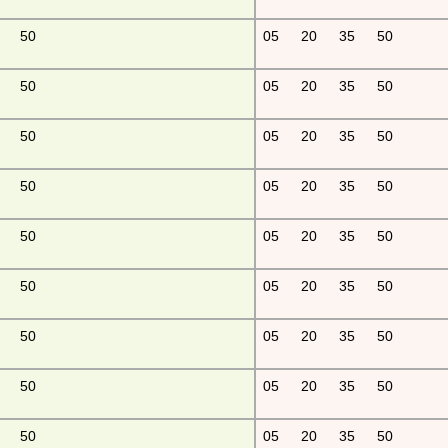
50
05
20
35
50
50
05
20
35
50
50
05
20
35
50
50
05
20
35
50
50
05
20
35
50
50
05
20
35
50
50
05
20
35
50
50
05
20
35
50
50
05
20
35
50