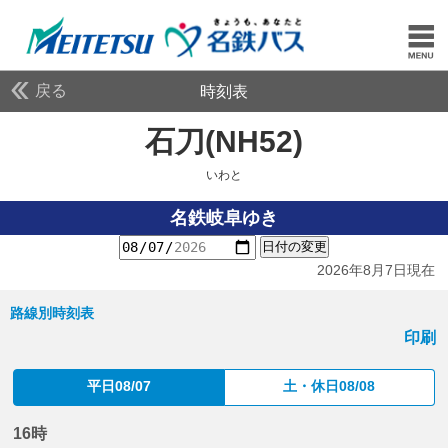
戻る
時刻表
石刀(NH52)
いわと
いわと
名鉄岐阜ゆき
日付の変更
2026年8月7日現在
路線別時刻表
印刷
平日08/07
土・休日08/08
16時