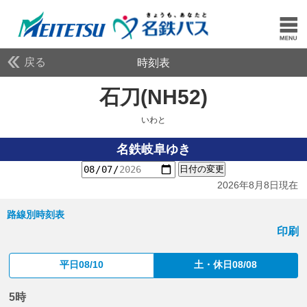
戻る
時刻表
石刀(NH52)
いわと
いわと
名鉄岐阜ゆき
日付の変更
2026年8月8日現在
路線別時刻表
印刷
平日08/10
土・休日08/08
5時