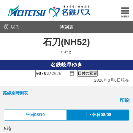
戻る
時刻表
石刀(NH52)
いわと
いわと
名鉄岐阜ゆき
日付の変更
2026年8月8日現在
路線別時刻表
印刷
平日08/10
土・休日08/08
5時