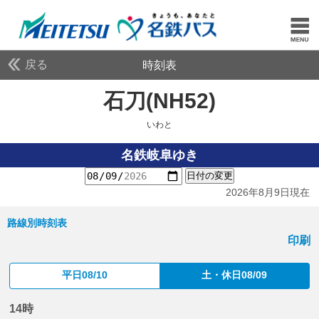
戻る
時刻表
石刀(NH52)
いわと
いわと
名鉄岐阜ゆき
日付の変更
2026年8月9日現在
路線別時刻表
印刷
平日08/10
土・休日08/09
14時