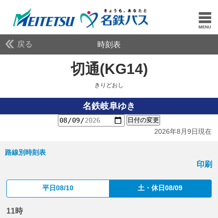
戻る
時刻表
切通(KG14)
きりどお
きりどおし
名鉄岐阜ゆき
日付の変更
2026年8月9日現在
路線別時刻表
印刷
平日08/10
土・休日08/09
11時