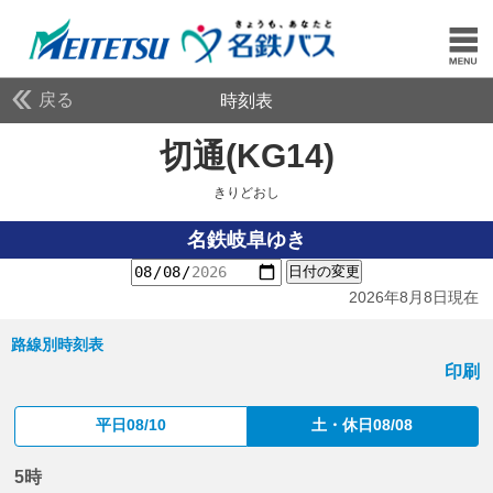
戻る
時刻表
切通(KG14)
きりどお
きりどおし
名鉄岐阜ゆき
日付の変更
2026年8月8日現在
路線別時刻表
印刷
平日08/10
土・休日08/08
5時