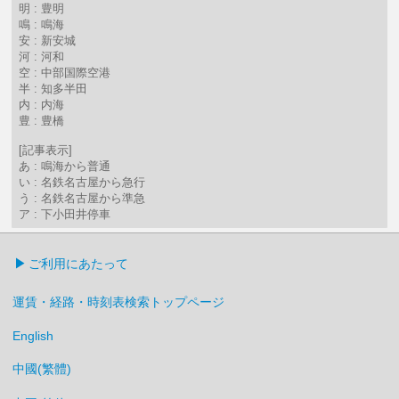
明 : 豊明
鳴 : 鳴海
安 : 新安城
河 : 河和
空 : 中部国際空港
半 : 知多半田
内 : 内海
豊 : 豊橋
[記事表示]
あ : 鳴海から普通
い : 名鉄名古屋から急行
う : 名鉄名古屋から準急
ア : 下小田井停車
ご利用にあたって
運賃・経路・時刻表検索トップページ
English
中國(繁體)