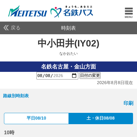
戻る
時刻表
中小田井(IY02)
なかお
なかおたい
名鉄名古屋・金山方面
日付の変更
2026年8月8日現在
路線別時刻表
印刷
平日08/10
土・休日08/08
10時