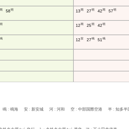
岡
明
岡
明
岡
明
58
13
27
42
57
明
岡
明
明
12
25
42
鳴
安
鳴
鳴
12
27
51
 鳴 : 鳴海 安 : 新安城 河 : 河和 空 : 中部国際空港 半 : 知多半