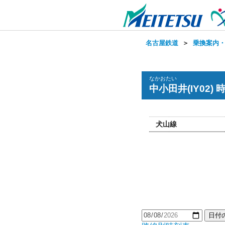
名古屋鉄道
＞
乗換案内
なかおたい
中小田井(IY02) 
犬山線
日付