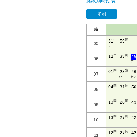
路線別時刻表
印刷
時
空
岡
31
59
05
う
半
岡
12
33
45
06
ア
岡
豊
01
23
46
07
い
あ い
岡
岡
04
31
50
08
岡
岡
13
28
43
09
岡
岡
13
27
42
10
岡
岡
12
27
42
11