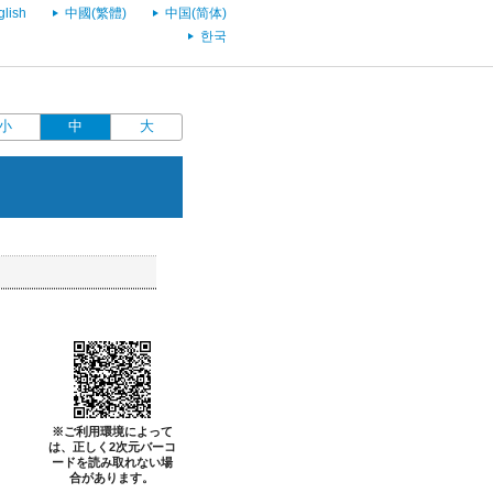
glish
中國(繁體)
中国(简体)
한국
小
中
大
※ご利用環境によって
は、正しく2次元バーコ
ードを読み取れない場
合があります。