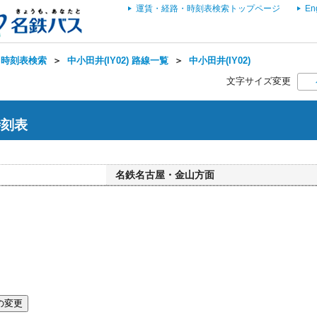
運賃・経路・時刻表検索トップページ
En
・時刻表検索
＞
中小田井(IY02) 路線一覧
＞
中小田井(IY02)
文字サイズ変更
時刻表
名鉄名古屋・金山方面
の変更