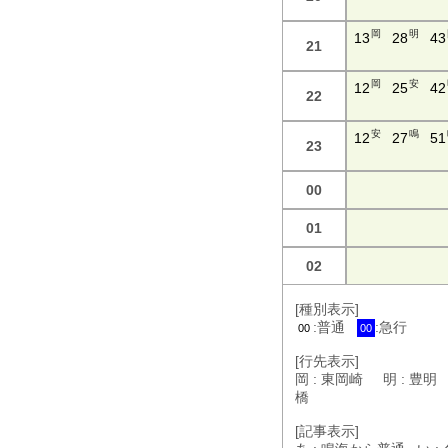
岡
明
13
28
43
21
岡
安
12
25
42
22
安
鳴
12
27
51
23
00
01
02
[種別表示]
:普通
:急行
00
00
[行先表示]
岡 : 東岡崎 明 : 豊明
橋
[記事表示]