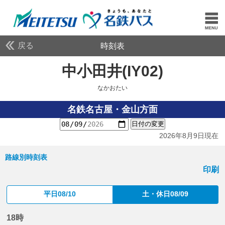
戻る
時刻表
中小田井(IY02)
なかお
なかおたい
名鉄名古屋・金山方面
日付の変更
2026年8月9日現在
路線別時刻表
印刷
平日08/10
土・休日08/09
18時