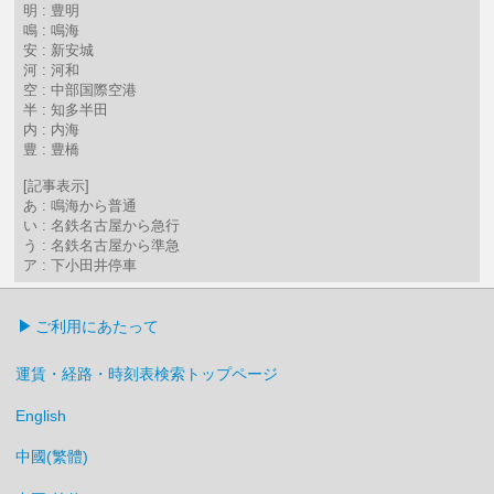
明 : 豊明
鳴 : 鳴海
安 : 新安城
河 : 河和
空 : 中部国際空港
半 : 知多半田
内 : 内海
豊 : 豊橋
[記事表示]
あ : 鳴海から普通
い : 名鉄名古屋から急行
う : 名鉄名古屋から準急
ア : 下小田井停車
ご利用にあたって
運賃・経路・時刻表検索トップページ
English
中國(繁體)