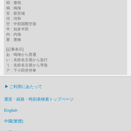
明 : 豊明
鳴 : 鳴海
安 : 新安城
河 : 河和
空 : 中部国際空港
半 : 知多半田
内 : 内海
豊 : 豊橋
[記事表示]
あ : 鳴海から普通
い : 名鉄名古屋から急行
う : 名鉄名古屋から準急
ア : 下小田井停車
ご利用にあたって
運賃・経路・時刻表検索トップページ
English
中國(繁體)