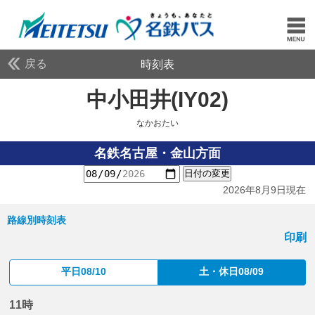
戻る
時刻表
中小田井(IY02)
なかお
なかおたい
名鉄名古屋・金山方面
日付の変更
2026年8月9日現在
路線別時刻表
印刷
平日08/10
土・休日08/09
11時