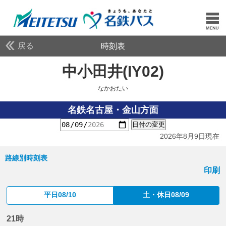
戻る
時刻表
中小田井(IY02)
なかお
なかおたい
名鉄名古屋・金山方面
日付の変更
2026年8月9日現在
路線別時刻表
印刷
平日08/10
土・休日08/09
21時