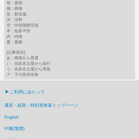
明 : 豊明
鳴 : 鳴海
安 : 新安城
河 : 河和
空 : 中部国際空港
半 : 知多半田
内 : 内海
豊 : 豊橋
[記事表示]
あ : 鳴海から普通
い : 名鉄名古屋から急行
う : 名鉄名古屋から準急
ア : 下小田井停車
ご利用にあたって
運賃・経路・時刻表検索トップページ
English
中國(繁體)