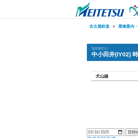
名古屋鉄道
＞
乗換案内
なかおたい
中小田井(IY02) 
犬山線
日付