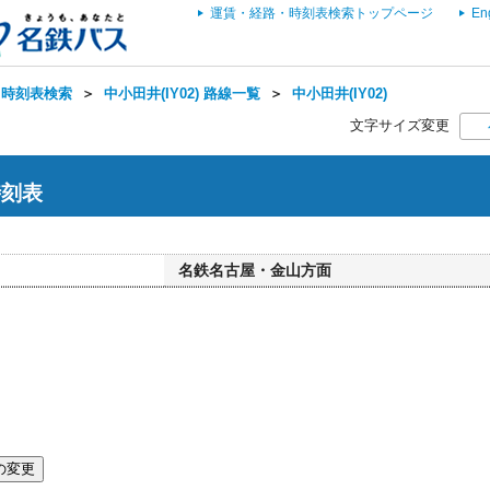
運賃・経路・時刻表検索トップページ
En
・時刻表検索
＞
中小田井(IY02) 路線一覧
＞
中小田井(IY02)
文字サイズ変更
時刻表
名鉄名古屋・金山方面
の変更