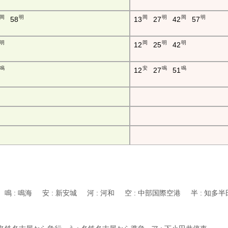
岡
明
岡
明
岡
明
58
13
27
42
57
明
岡
明
明
12
25
42
鳴
安
鳴
鳴
12
27
51
 鳴 : 鳴海 安 : 新安城 河 : 河和 空 : 中部国際空港 半 : 知多半