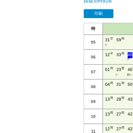
路線別時刻表
印刷
時
空
岡
31
59
05
う
半
岡
12
33
45
06
ア
岡
豊
01
23
46
07
い
あ い
岡
岡
04
31
50
08
岡
岡
13
28
43
09
岡
岡
13
27
42
10
岡
岡
12
27
42
11