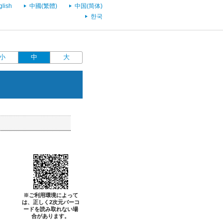
glish
中國(繁體)
中国(简体)
한국
小
中
大
※ご利用環境によって
は、正しく2次元バーコ
ードを読み取れない場
合があります。