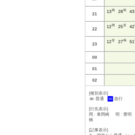
岡
明
13
28
43
21
岡
安
12
25
42
22
安
鳴
12
27
51
23
00
01
02
[種別表示]
:普通
:急行
00
00
[行先表示]
岡 : 東岡崎 明 : 豊明
橋
[記事表示]