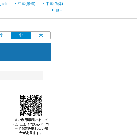
glish
中國(繁體)
中国(简体)
한국
小
中
大
※ご利用環境によって
は、正しく2次元バーコ
ードを読み取れない場
合があります。