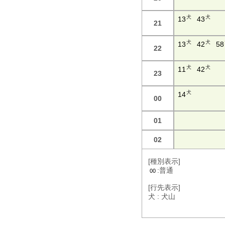
犬
犬
13
43
21
犬
犬
13
42
58
22
犬
犬
11
42
23
犬
14
00
01
02
[種別表示]
:普通
00
[行先表示]
犬 : 犬山