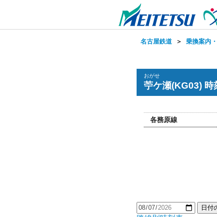
名古屋鉄道
＞
乗換案内
おがせ
苧ケ瀬(KG03) 
各務原線
日付