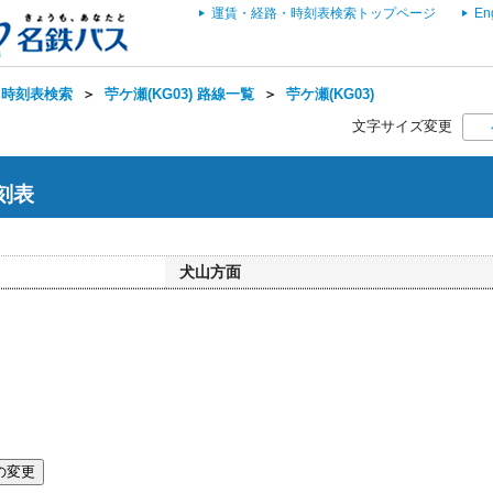
運賃・経路・時刻表検索トップページ
En
・時刻表検索
＞
苧ケ瀬(KG03) 路線一覧
＞
苧ケ瀬(KG03)
文字サイズ変更
時刻表
犬山方面
の変更