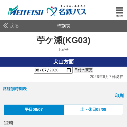
戻る
時刻表
苧ケ瀬(KG03)
おがせ
おがせ
犬山方面
日付の変更
2026年8月7日現在
路線別時刻表
印刷
平日08/07
土・休日08/08
12時