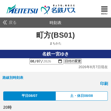
戻る
時刻表
町方(BS01)
まちかた
まちかた
名鉄一宮ゆき
日付の変更
2026年8月7日現在
路線別時刻表
印刷
平日08/07
土・休日08/08
20時