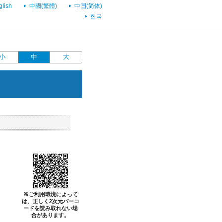
glish
中國(繁體)
中国(简体)
한국
小
中
大
※ご利用環境によって
は、正しく2次元バーコ
ードを読み取れない場
合があります。