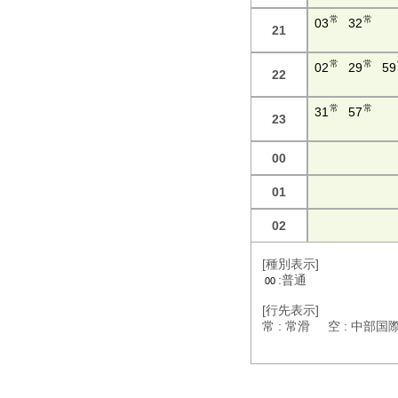
常
常
03
32
21
常
常
02
29
59
22
常
常
31
57
23
00
01
02
[種別表示]
:普通
00
[行先表示]
常 : 常滑 空 : 中部