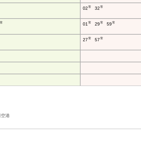
常
常
02
32
常
常
常
常
01
29
59
常
常
27
57
国際空港