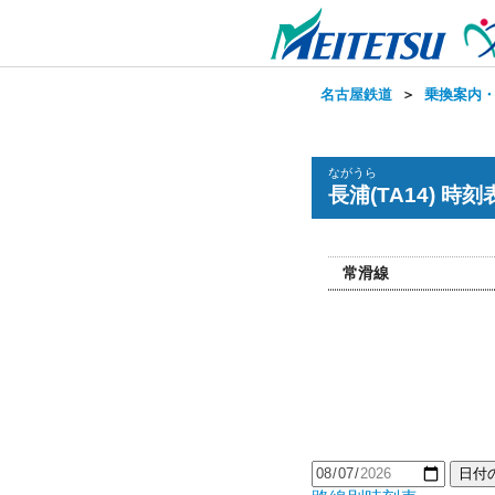
名古屋鉄道
＞
乗換案内
ながうら
長浦(TA14) 時刻
常滑線
日付