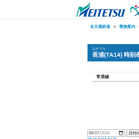
名古屋鉄道
＞
乗換案内
ながうら
長浦(TA14) 時刻
常滑線
日付