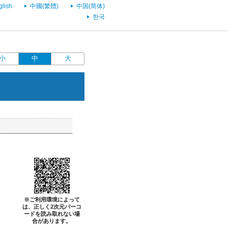
glish
中國(繁體)
中国(简体)
한국
小
中
大
※ご利用環境によって
は、正しく2次元バーコ
ードを読み取れない場
合があります。