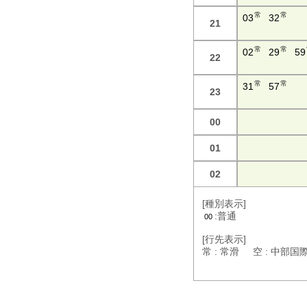
常
常
03
32
21
常
常
02
29
59
22
常
常
31
57
23
00
01
02
[種別表示]
:普通
00
[行先表示]
常 : 常滑 空 : 中部