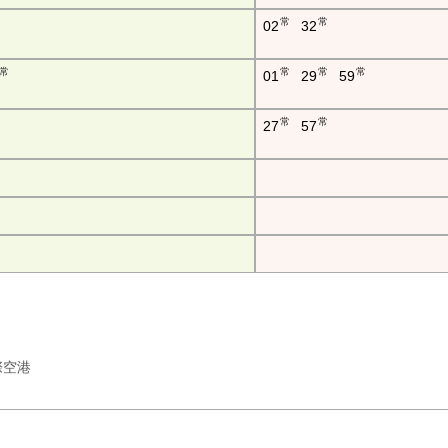
常
常
02
32
常
常
常
常
01
29
59
常
常
27
57
国際空港