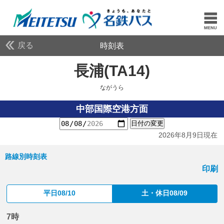
戻る
時刻表
長浦(TA14)
ながうら
ながうら
中部国際空港方面
日付の変更
2026年8月9日現在
路線別時刻表
印刷
平日08/10
土・休日08/09
7時