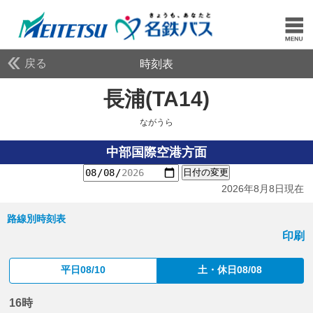
戻る
時刻表
長浦(TA14)
ながうら
ながうら
中部国際空港方面
日付の変更
2026年8月8日現在
路線別時刻表
印刷
平日08/10
土・休日08/08
16時