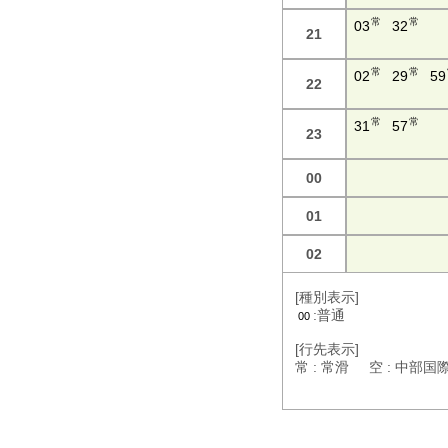
常
常
03
32
21
常
常
02
29
59
22
常
常
31
57
23
00
01
02
[種別表示]
:普通
00
[行先表示]
常 : 常滑 空 : 中部