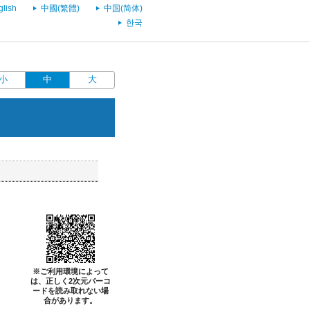
glish
中國(繁體)
中国(简体)
한국
小
中
大
※ご利用環境によって
は、正しく2次元バーコ
ードを読み取れない場
合があります。