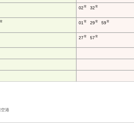
常
常
02
32
常
常
常
常
01
29
59
常
常
27
57
国際空港