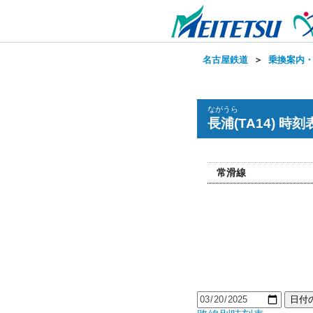
名古屋鉄道
＞
乗換案内
ながうら
長浦(TA14) 時刻
常滑線
日付