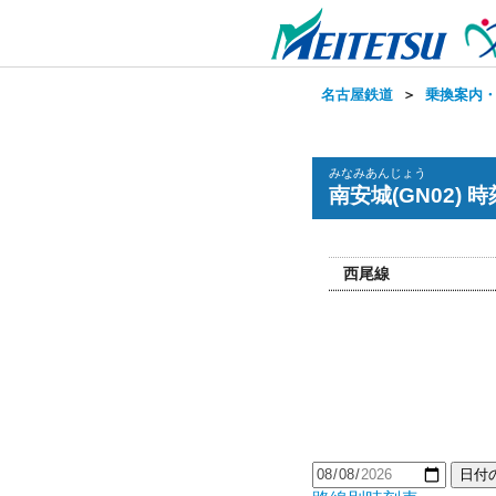
名古屋鉄道
＞
乗換案内
みなみあんじょう
南安城(GN02) 
西尾線
日付