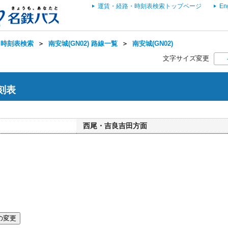
運賃・経路・時刻表検索トップページ
En
・時刻表検索
＞
南安城(GN02) 路線一覧
＞
南安城(GN02)
文字サイズ変更
時刻表
西尾・吉良吉田方面
の変更