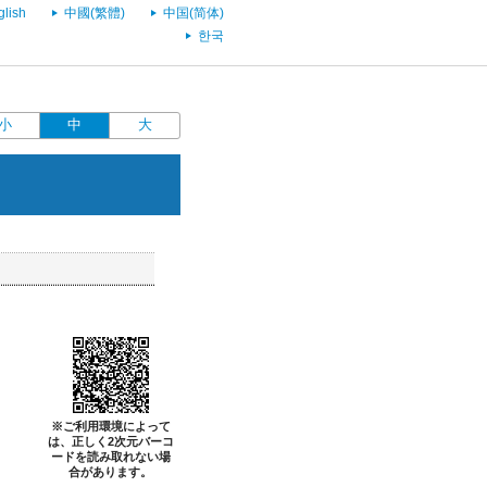
glish
中國(繁體)
中国(简体)
한국
小
中
大
※ご利用環境によって
は、正しく2次元バーコ
ードを読み取れない場
合があります。