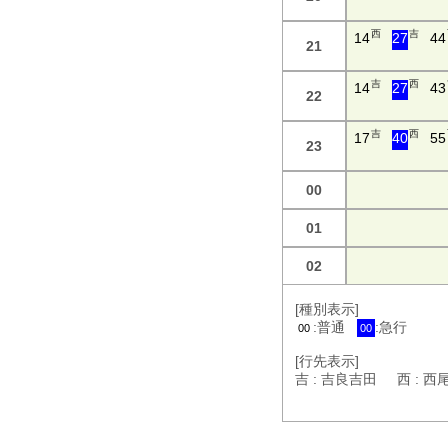
西
吉
14
27
44
21
吉
西
14
27
43
22
吉
西
17
40
55
23
00
01
02
[種別表示]
:普通
:急行
00
00
[行先表示]
吉 : 吉良吉田 西 : 