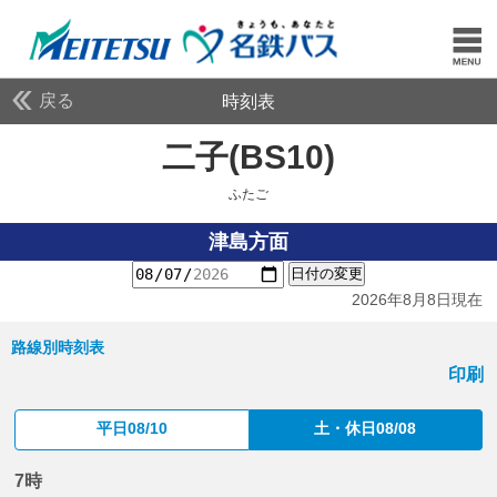
戻る
時刻表
二子(BS10)
ふたご
ふたご
津島方面
日付の変更
2026年8月8日現在
路線別時刻表
印刷
平日08/10
土・休日08/08
7時