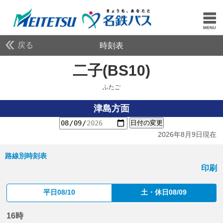
戻る
時刻表
二子(BS10)
ふたご
ふたご
津島方面
日付の変更
2026年8月9日現在
路線別時刻表
印刷
平日08/10
土・休日08/09
16時